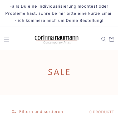
DIREKT
ZUM
Falls Du eine Individualisierung möchtest oder
INHALT
Probleme hast, schreibe mir bitte eine kurze Email
- ich kümmere mich um Deine Bestellung!
Warenko
K
SALE
A
T
E
Filtern und sortieren
0 PRODUKTE
G