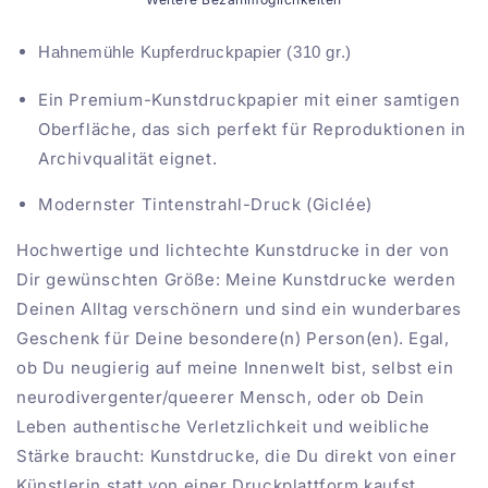
Hahnemühle
Hahnemühle
Kupferdruckpapier
Kupferdruckpapier
Hahnemühle Kupferdruckpapier (310 gr.)
Ein Premium-Kunstdruckpapier mit einer samtigen
Oberfläche, das sich perfekt für Reproduktionen in
Archivqualität eignet.
Modernster Tintenstrahl-Druck (Giclée)
Hochwertige und lichtechte Kunstdrucke in der von
Dir gewünschten Größe: Meine Kunstdrucke werden
Deinen Alltag verschönern und sind ein wunderbares
Geschenk für Deine besondere(n) Person(en). Egal,
ob Du neugierig auf meine Innenwelt bist, selbst ein
neurodivergenter/queerer Mensch, oder ob Dein
Leben authentische Verletzlichkeit und weibliche
Stärke braucht: Kunstdrucke, die Du direkt von einer
Künstlerin statt von einer Druckplattform kaufst,