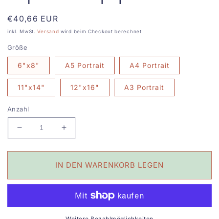
Normaler
€40,66 EUR
Preis
inkl. MwSt.
Versand
wird beim Checkout berechnet
Größe
6"x8"
A5 Portrait
A4 Portrait
11"x14"
12"x16"
A3 Portrait
Anzahl
Verringere
Erhöhe
die
die
Menge
Menge
für
für
IN DEN WARENKORB LEGEN
THE
THE
JESTER
JESTER
·
·
Kunstdruck
Kunstdruck
auf
auf
Weitere Bezahlmöglichkeiten